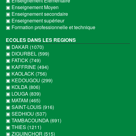
▣ Enseignement Elémentaire
▣ Enseignement Moyen
▣ Enseignement secondaire
▣ Enseignement supérieur
▣ Formation professionnelle et technique
ECOLES DANS LES REGIONS
▣ DAKAR (1070)
▣ DIOURBEL (599)
▣ FATICK (749)
▣ KAFFRINE (494)
▣ KAOLACK (756)
▣ KEDOUGOU (299)
▣ KOLDA (806)
▣ LOUGA (839)
▣ MATAM (465)
▣ SAINT-LOUIS (916)
▣ SEDHIOU (537)
▣ TAMBACOUNDA (691)
▣ THIES (1211)
▣ ZIGUINCHOR (515)