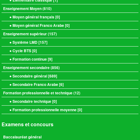
● Elémentaire classique [
1
]
Enseignement Moyen (
610
)
● Moyen général français [
0
]
● Moyen général Franco Arabe [
0
]
Enseignement supérieur (
157
)
● Système LMD [
157
]
● Cycle BTS [
0
]
● Formation continue [
9
]
Enseignement secondaire (
856
)
● Secondaire général [
689
]
● Secondaire Franco Arabe [
6
]
Formation professionnelle et technique (
12
)
● Secondaire technique [
0
]
● Formation professionnelle moyenne [
0
]
Examens et concours
Baccalauréat général