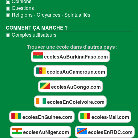
▣ Opinions
▣ Questions
▣ Religions - Croyances - Spiritualités
COMMENT ÇA MARCHE ?
▣ Comptes utilisateurs
Trouver une école dans d'autres pays :
ecolesAuBurkinaFaso.com
ecolesAuCameroun.com
ecolesAuCongo.com
ecolesEnCoteIvoire.com
ecolesEnGuinee.com
ecoles-Mali.com
ecolesAuNiger.com
ecolesEnRDC.com