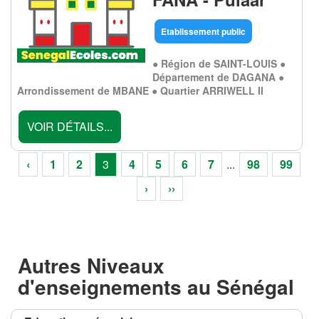
Etablissement public
● Région de SAINT-LOUIS ●
Département de DAGANA ●
Arrondissement de MBANE ● Quartier ARRIWELL II
VOIR DÉTAILS...
‹
1
2
3
4
5
6
7
...
98
99
›
››
Autres Niveaux
d'enseignements au Sénégal