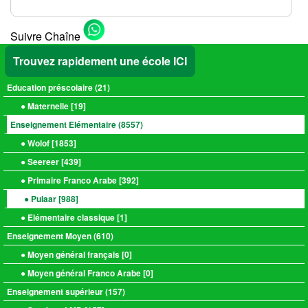
Suivre Chaîne
Trouvez rapidement une école ICI
Education préscolaire (
21
)
● Maternelle [
19
]
Enseignement Elémentaire (
8557
)
● Wolof [
1853
]
● Seereer [
439
]
● Primaire Franco Arabe [
392
]
● Pulaar [
988
]
● Elémentaire classique [
1
]
Enseignement Moyen (
610
)
● Moyen général français [
0
]
● Moyen général Franco Arabe [
0
]
Enseignement supérieur (
157
)