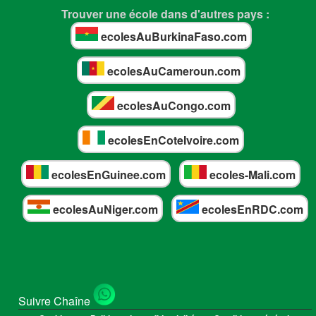
Trouver une école dans d'autres pays :
ecolesAuBurkinaFaso.com
ecolesAuCameroun.com
ecolesAuCongo.com
ecolesEnCoteIvoire.com
ecolesEnGuinee.com
ecoles-Mali.com
ecolesAuNiger.com
ecolesEnRDC.com
Suivre Chaîne