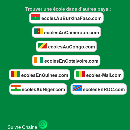
Trouver une école dans d'autres pays :
ecolesAuBurkinaFaso.com
ecolesAuCameroun.com
ecolesAuCongo.com
ecolesEnCoteIvoire.com
ecolesEnGuinee.com
ecoles-Mali.com
ecolesAuNiger.com
ecolesEnRDC.com
Suivre Chaîne