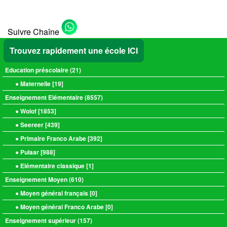
Suivre Chaîne
Trouvez rapidement une école ICI
Education préscolaire (
21
)
● Maternelle [
19
]
Enseignement Elémentaire (
8557
)
● Wolof [
1853
]
● Seereer [
439
]
● Primaire Franco Arabe [
392
]
● Pulaar [
988
]
● Elémentaire classique [
1
]
Enseignement Moyen (
610
)
● Moyen général français [
0
]
● Moyen général Franco Arabe [
0
]
Enseignement supérieur (
157
)