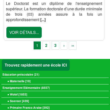
Le Doctorat est un diplôme de l'enseignement
supérieur. La formation doctorale d’une durée minimale
de trois (03) années assure à la fois un
approfondissement
[...]
VOIR DÉTAILS...
1
2
3
›
››
Trouvez rapidement une école ICI
Education préscolaire (
21
)
● Maternelle [
19
]
Enseignement Elémentaire (
8557
)
● Wolof [
1853
]
● Seereer [
439
]
● Primaire Franco Arabe [
392
]