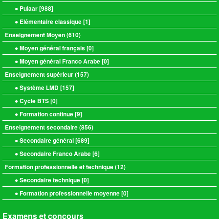
● Pulaar [
988
]
● Elémentaire classique [
1
]
Enseignement Moyen (
610
)
● Moyen général français [
0
]
● Moyen général Franco Arabe [
0
]
Enseignement supérieur (
157
)
● Système LMD [
157
]
● Cycle BTS [
0
]
● Formation continue [
9
]
Enseignement secondaire (
856
)
● Secondaire général [
689
]
● Secondaire Franco Arabe [
6
]
Formation professionnelle et technique (
12
)
● Secondaire technique [
0
]
● Formation professionnelle moyenne [
0
]
Examens et concours