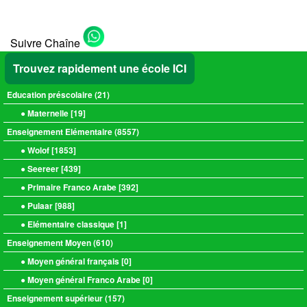
Suivre Chaîne
Trouvez rapidement une école ICI
Education préscolaire (
21
)
● Maternelle [
19
]
Enseignement Elémentaire (
8557
)
● Wolof [
1853
]
● Seereer [
439
]
● Primaire Franco Arabe [
392
]
● Pulaar [
988
]
● Elémentaire classique [
1
]
Enseignement Moyen (
610
)
● Moyen général français [
0
]
● Moyen général Franco Arabe [
0
]
Enseignement supérieur (
157
)