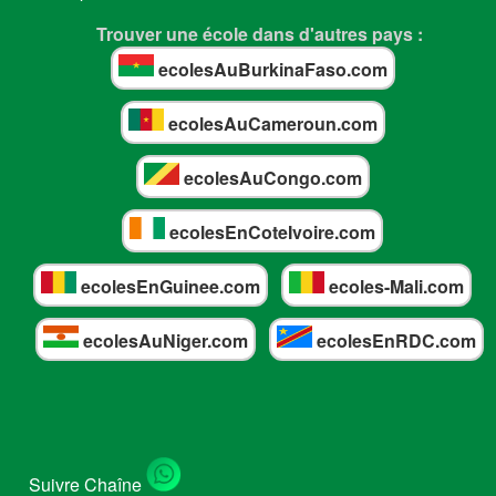
Trouver une école dans d'autres pays :
ecolesAuBurkinaFaso.com
ecolesAuCameroun.com
ecolesAuCongo.com
ecolesEnCoteIvoire.com
ecolesEnGuinee.com
ecoles-Mali.com
ecolesAuNiger.com
ecolesEnRDC.com
Suivre Chaîne