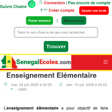
Connexion
| Pas encore de compte
Suivre Chaîne
?
Créer compte
Ajouter une école
|
Poster annonce
Aide aux exos
Enseignement Elémentaire
mar. 24 juin 2025 à 20:25 -
ven. 10 oct. 2025 à 09:23
-
10991
L’
enseignement élémentaire
a pour objectif de faire