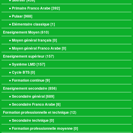
● Seereer [
439
]
● Primaire Franco Arabe [
392
]
● Pulaar [
988
]
● Elémentaire classique [
1
]
Enseignement Moyen (
610
)
● Moyen général français [
0
]
● Moyen général Franco Arabe [
0
]
Enseignement supérieur (
157
)
● Système LMD [
157
]
● Cycle BTS [
0
]
● Formation continue [
9
]
Enseignement secondaire (
856
)
● Secondaire général [
689
]
● Secondaire Franco Arabe [
6
]
Formation professionnelle et technique (
12
)
● Secondaire technique [
0
]
● Formation professionnelle moyenne [
0
]