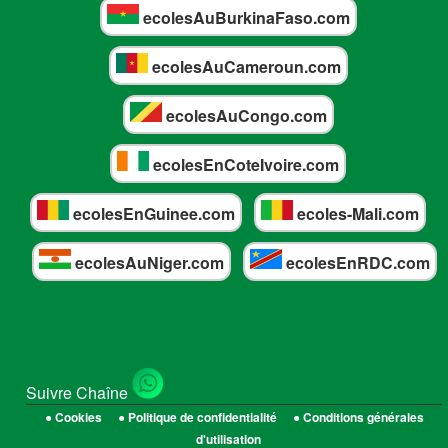
ecolesAuBurkinaFaso.com
ecolesAuCameroun.com
ecolesAuCongo.com
ecolesEnCoteIvoire.com
ecolesEnGuinee.com
ecoles-Mali.com
ecolesAuNiger.com
ecolesEnRDC.com
Suivre Chaîne
● Cookies
● Politique de confidentialité
● Conditions générales
d'utilisation