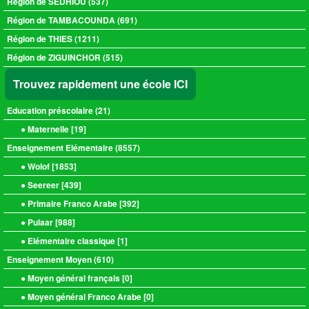
Région de SEDHIOU (537)
Région de TAMBACOUNDA (691)
Région de THIES (1211)
Région de ZIGUINCHOR (515)
Trouvez rapidement une école ICI
Education préscolaire (
21
)
● Maternelle [
19
]
Enseignement Elémentaire (
8557
)
● Wolof [
1853
]
● Seereer [
439
]
● Primaire Franco Arabe [
392
]
● Pulaar [
988
]
● Elémentaire classique [
1
]
Enseignement Moyen (
610
)
● Moyen général français [
0
]
● Moyen général Franco Arabe [
0
]