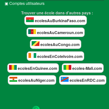
▣ Comptes utilisateurs
Trouver une école dans d'autres pays :
ecolesAuBurkinaFaso.com
ecolesAuCameroun.com
ecolesAuCongo.com
ecolesEnCoteIvoire.com
ecolesEnGuinee.com
ecoles-Mali.com
ecolesAuNiger.com
ecolesEnRDC.com