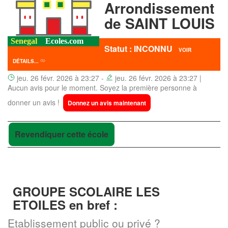
Arrondissement
de SAINT LOUIS
Statut : INCONNU
VOIR
DÉTAILS...
jeu. 26 févr. 2026 à 23:27 -
jeu. 26 févr. 2026 à 23:27 |
Aucun avis pour le moment. Soyez la première personne à
donner un avis !
Donnez un avis maintenant
Revendiquer cette école
GROUPE SCOLAIRE LES
ETOILES en bref :
Etablissement public ou privé ?