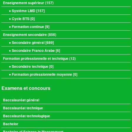
Enseignement supérieur (
157
)
● Système LMD [
157
]
● Cycle BTS [
0
]
● Formation continue [
9
]
Enseignement secondaire (
856
)
● Secondaire général [
689
]
● Secondaire Franco Arabe [
6
]
Formation professionnelle et technique (
12
)
● Secondaire technique [
0
]
● Formation professionnelle moyenne [
0
]
Examens et concours
Baccalauréat général
Baccalauréat technique
Baccalauréat technologique
Bachelor
Bachelor of Science in Management