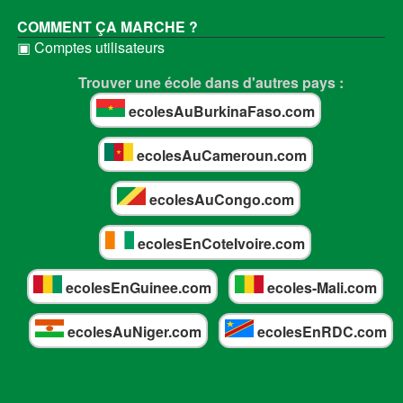
COMMENT ÇA MARCHE ?
▣ Comptes utilisateurs
Trouver une école dans d'autres pays :
ecolesAuBurkinaFaso.com
ecolesAuCameroun.com
ecolesAuCongo.com
ecolesEnCoteIvoire.com
ecolesEnGuinee.com
ecoles-Mali.com
ecolesAuNiger.com
ecolesEnRDC.com