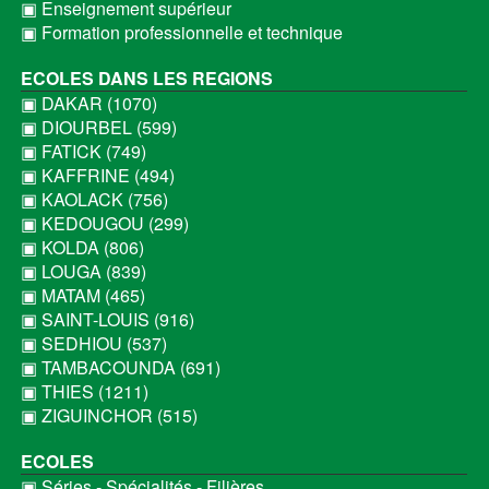
▣ Enseignement supérieur
▣ Formation professionnelle et technique
ECOLES DANS LES REGIONS
▣ DAKAR (1070)
▣ DIOURBEL (599)
▣ FATICK (749)
▣ KAFFRINE (494)
▣ KAOLACK (756)
▣ KEDOUGOU (299)
▣ KOLDA (806)
▣ LOUGA (839)
▣ MATAM (465)
▣ SAINT-LOUIS (916)
▣ SEDHIOU (537)
▣ TAMBACOUNDA (691)
▣ THIES (1211)
▣ ZIGUINCHOR (515)
ECOLES
▣ Séries - Spécialités - Filières