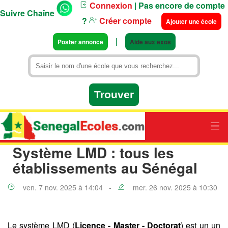
Connexion
| Pas encore de compte
Suivre Chaîne
?
Créer compte
Ajouter une école
|
Poster annonce
Aide aux exos
Système LMD : tous les
établissements au Sénégal
ven. 7 nov. 2025 à 14:04 -
mer. 26 nov. 2025 à 10:30
Le système LMD (
Licence - Master - Doctorat
) est un un