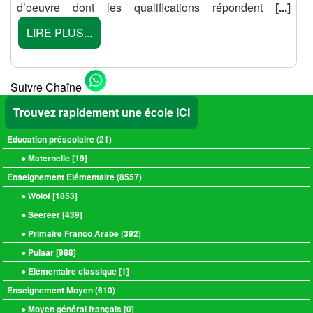
d’oeuvre dont les qualifications répondent
[...]
LIRE PLUS...
Suivre Chaîne
Trouvez rapidement une école ICI
Education préscolaire (
21
)
● Maternelle [
19
]
Enseignement Elémentaire (
8557
)
● Wolof [
1853
]
● Seereer [
439
]
● Primaire Franco Arabe [
392
]
● Pulaar [
988
]
● Elémentaire classique [
1
]
Enseignement Moyen (
610
)
● Moyen général français [
0
]