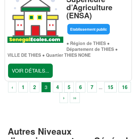
d’Agriculture
(ENSA)
Etablissement public
● Région de THIES ●
Département de THIES ●
VILLE DE THIES ● Quartier THIES NONE
VOIR DÉTAILS...
‹
1
2
3
4
5
6
7
...
15
16
›
››
Autres Niveaux