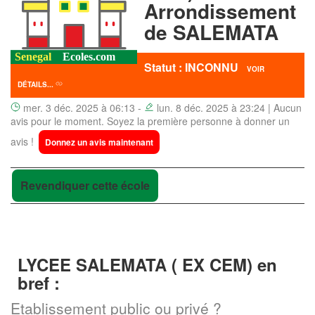
Arrondissement
de SALEMATA
Statut : INCONNU
VOIR
DÉTAILS...
mer. 3 déc. 2025 à 06:13 -
lun. 8 déc. 2025 à 23:24 | Aucun
avis pour le moment. Soyez la première personne à donner un
avis !
Donnez un avis maintenant
Revendiquer cette école
LYCEE SALEMATA ( EX CEM) en
bref :
Etablissement public ou privé ?