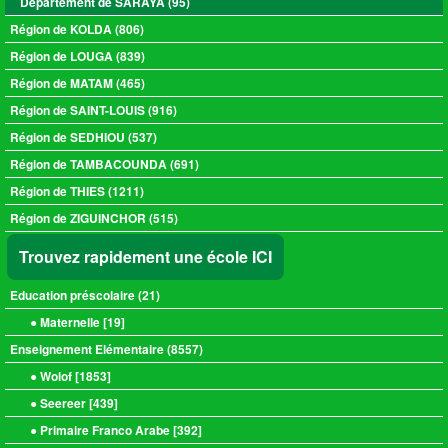
Département de SARAYA (95)
Région de KOLDA (806)
Région de LOUGA (839)
Région de MATAM (465)
Région de SAINT-LOUIS (916)
Région de SEDHIOU (537)
Région de TAMBACOUNDA (691)
Région de THIES (1211)
Région de ZIGUINCHOR (515)
Trouvez rapidement une école ICI
Education préscolaire (
21
)
● Maternelle [
19
]
Enseignement Elémentaire (
8557
)
● Wolof [
1853
]
● Seereer [
439
]
● Primaire Franco Arabe [
392
]