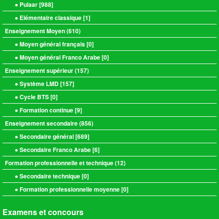
● Pulaar [
988
]
● Elémentaire classique [
1
]
Enseignement Moyen (
610
)
● Moyen général français [
0
]
● Moyen général Franco Arabe [
0
]
Enseignement supérieur (
157
)
● Système LMD [
157
]
● Cycle BTS [
0
]
● Formation continue [
9
]
Enseignement secondaire (
856
)
● Secondaire général [
689
]
● Secondaire Franco Arabe [
6
]
Formation professionnelle et technique (
12
)
● Secondaire technique [
0
]
● Formation professionnelle moyenne [
0
]
Examens et concours