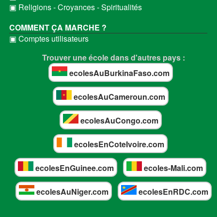
▣ Religions - Croyances - Spiritualités
COMMENT ÇA MARCHE ?
▣ Comptes utilisateurs
Trouver une école dans d'autres pays :
ecolesAuBurkinaFaso.com
ecolesAuCameroun.com
ecolesAuCongo.com
ecolesEnCoteIvoire.com
ecolesEnGuinee.com
ecoles-Mali.com
ecolesAuNiger.com
ecolesEnRDC.com