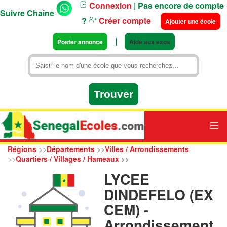
Connexion
| Pas encore de compte
Suivre Chaîne
?
Créer compte
Ajouter une école
|
Poster annonce
Aide aux exos
Régions
>>
Départements
>>
Villes / Arrondissements
>>
Quartiers / Villages / Hameaux
>>
LYCEE
DINDEFELO (EX
CEM) -
Arrondissement