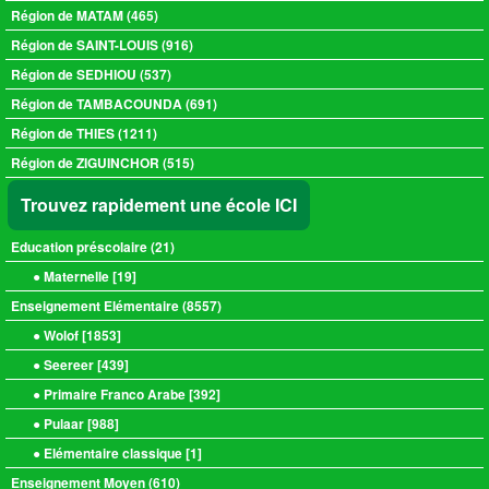
Région de MATAM (465)
Région de SAINT-LOUIS (916)
Région de SEDHIOU (537)
Région de TAMBACOUNDA (691)
Région de THIES (1211)
Région de ZIGUINCHOR (515)
Trouvez rapidement une école ICI
Education préscolaire (
21
)
● Maternelle [
19
]
Enseignement Elémentaire (
8557
)
● Wolof [
1853
]
● Seereer [
439
]
● Primaire Franco Arabe [
392
]
● Pulaar [
988
]
● Elémentaire classique [
1
]
Enseignement Moyen (
610
)