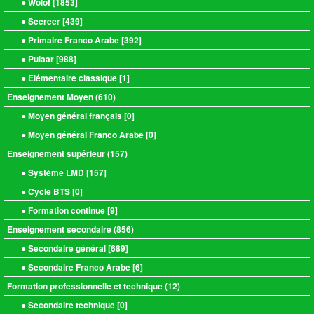
● Wolof [
1853
]
● Seereer [
439
]
● Primaire Franco Arabe [
392
]
● Pulaar [
988
]
● Elémentaire classique [
1
]
Enseignement Moyen (
610
)
● Moyen général français [
0
]
● Moyen général Franco Arabe [
0
]
Enseignement supérieur (
157
)
● Système LMD [
157
]
● Cycle BTS [
0
]
● Formation continue [
9
]
Enseignement secondaire (
856
)
● Secondaire général [
689
]
● Secondaire Franco Arabe [
6
]
Formation professionnelle et technique (
12
)
● Secondaire technique [
0
]