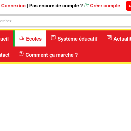
Connexion
| Pas encore de compte ?
Créer compte
A
ueil
Ecoles
Système éducatif
Actuali
tact
Comment ça marche ?