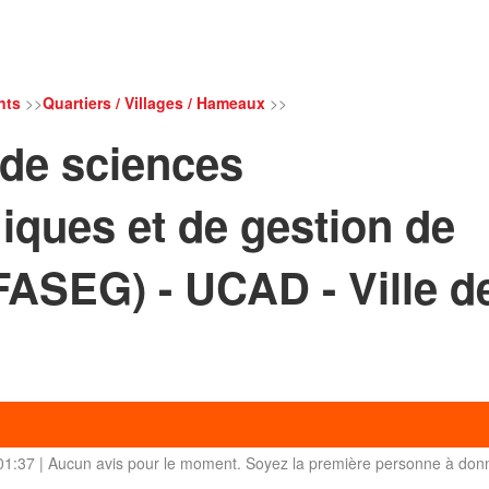
nts
>>
Quartiers / Villages / Hameaux
>>
 de sciences
ques et de gestion de
FASEG) - UCAD - Ville d
01:37 | Aucun avis pour le moment. Soyez la première personne à don