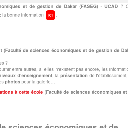
onomiques et de gestion de Dakar (FASEG) - UCAD
? C
z la bonne information
.
ICI
t (
Faculté de sciences économiques et de gestion de Da
es ?
urnir entre autres, si elles n'existent pas encore, les informat
 niveaux d'enseignement
, la
présentation
de l'établissement,
des
photos
pour la galerie…
tions à cette école
(
Faculté de sciences économiques et
de sciences économiques et de