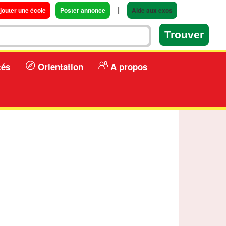
|
jouter une école
Poster annonce
Aide aux exos
tés
Orientation
A propos