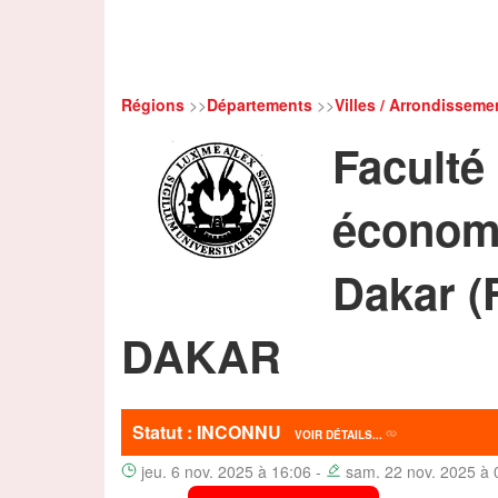
Régions
>>
Départements
>>
Villes / Arrondisseme
Faculté
économi
Dakar (
DAKAR
Statut : INCONNU
VOIR DÉTAILS...
jeu. 6 nov. 2025 à 16:06 -
sam. 22 nov. 2025 à 