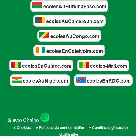
ecolesAuBurkinaFaso.com
ecolesAuCameroun.com
ecolesAuCongo.com
ecolesEnCoteIvoire.com
ecolesEnGuinee.com
ecoles-Mali.com
ecolesAuNiger.com
ecolesEnRDC.com
Suivre Chaîne
● Cookies
● Politique de confidentialité
● Conditions générales
d'utilisation