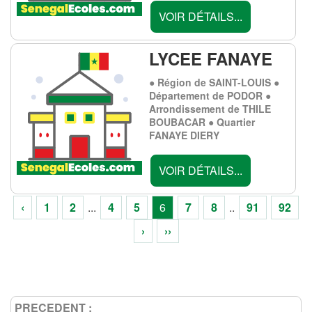
VOIR DÉTAILS...
LYCEE FANAYE
● Région de SAINT-LOUIS ●
Département de PODOR ●
Arrondissement de THILE
BOUBACAR ● Quartier
FANAYE DIERY
VOIR DÉTAILS...
‹
1
2
...
4
5
6
7
8
..
91
92
›
››
PRECEDENT :