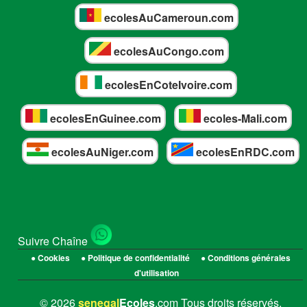
ecolesAuCameroun.com
ecolesAuCongo.com
ecolesEnCoteIvoire.com
ecolesEnGuinee.com
ecoles-Mali.com
ecolesAuNiger.com
ecolesEnRDC.com
Suivre Chaîne
● Cookies
● Politique de confidentialité
● Conditions générales
d'utilisation
© 2026
senegal
Ecoles
.com Tous droits réservés.