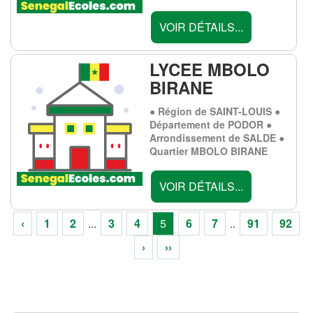
VOIR DÉTAILS...
LYCEE MBOLO
BIRANE
● Région de SAINT-LOUIS ●
Département de PODOR ●
Arrondissement de SALDE ●
Quartier MBOLO BIRANE
VOIR DÉTAILS...
‹
1
2
...
3
4
5
6
7
..
91
92
›
››