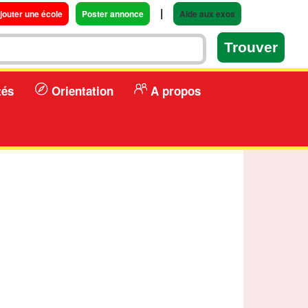
|
jouter une école
Poster annonce
Aide aux exos
tés
Orientation
A propos