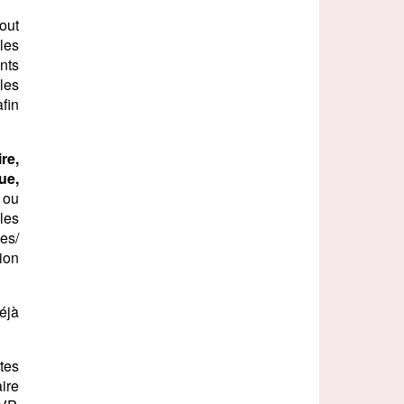
tout
 les
nts
les
afin
re,
ue,
 ou
les
es/
ion
éjà
tes
ire