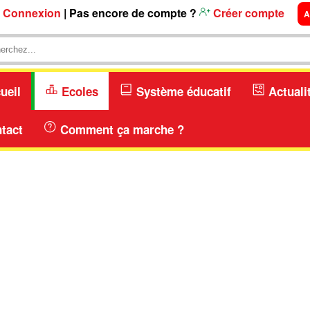
Connexion
| Pas encore de compte ?
Créer compte
A
ueil
Ecoles
Système éducatif
Actuali
tact
Comment ça marche ?