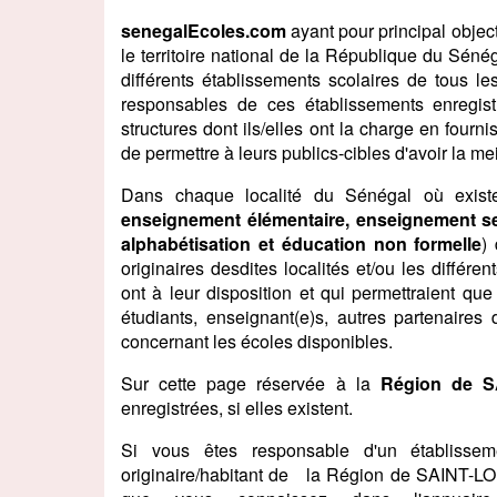
senegalEcoles.com
ayant pour principal object
le territoire national de la République du Sénéga
différents établissements scolaires de tous le
responsables de ces établissements enregis
structures dont ils/elles ont la charge en fourn
de permettre à leurs publics-cibles d'avoir la me
Dans chaque localité du Sénégal où existe
enseignement élémentaire, enseignement se
alphabétisation et éducation non formelle
)
originaires desdites localités et/ou les différe
ont à leur disposition et qui permettraient que
étudiants, enseignant(e)s, autres partenaires 
concernant les écoles disponibles.
Sur cette page réservée à la
Région de S
enregistrées, si elles existent.
Si vous êtes responsable d'un établiss
originaire/habitant de la Région de SAINT-LOU